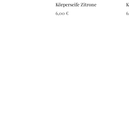
Schnellansicht
Körperseife Zitrone
K
Preis
P
6,00 €
6